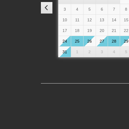
3
4
5
6
7
8
10
11
12
13
14
15
17
18
19
20
21
22
24
25
26
27
28
29
31
1
2
3
4
5
Ihr Name / Dit Navn
Ihre Straße, Nr. / Din gade, Nr.