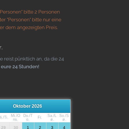
"Personen" bitte 2 Personen
ter "Personen" bitte nur eine
er dem angezeigten Preis.
r.
reist pünktlich an, da die 24
s eure 24 Stunden!
Oktober 2026
Mi./O
Do./T
Sa./L
So./S
i./Ti.
Fr.
ns.
o.
ø.
ø.
29
30
1
2
3
4