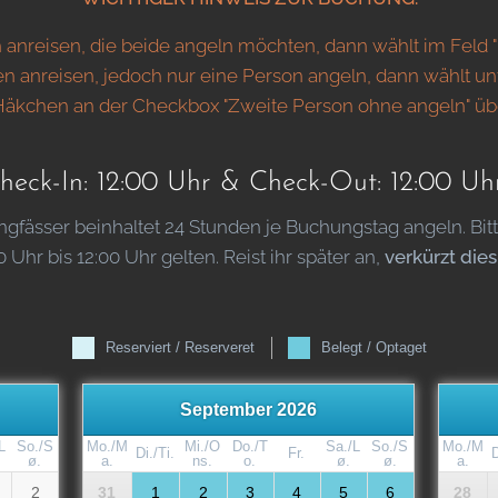
 anreisen, die beide angeln möchten, dann wählt im Feld 
nen anreisen, jedoch nur eine Person angeln, dann wählt un
 Häkchen an der Checkbox "Zweite Person ohne angeln" üb
heck-In: 12:00 Uhr & Check-Out: 12:00 Uh
ässer beinhaltet 24 Stunden je Buchungstag angeln. Bitte 
Uhr bis 12:00 Uhr gelten. Reist ihr später an,
verkürzt die
Reserviert / Reserveret
Belegt / Optaget
September 2026
L
So./S
Mo./M
Mi./O
Do./T
Sa./L
So./S
Mo./M
Di./Ti.
Fr.
D
ø.
a.
ns.
o.
ø.
ø.
a.
2
31
1
2
3
4
5
6
28