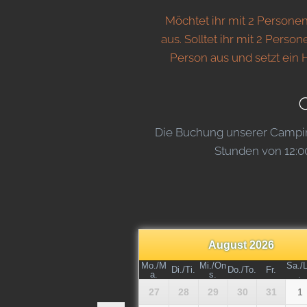
Möchtet ihr mit 2 Personen
aus. Solltet ihr mit 2 Perso
Person aus und setzt ein
C
Die Buchung unserer Campingf
Stunden von 12:00 
August 2026
Mo./M
Mi./On
Sa./
Di./Ti.
Do./To.
Fr.
a.
s.
.
27
28
29
30
31
1