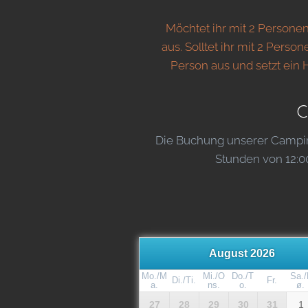
Möchtet ihr mit 2 Personen
aus. Solltet ihr mit 2 Perso
Person aus und setzt ein
C
Die Buchung unserer Campingf
Stunden von 12:00 
August 2026
Mo./M
Mi./O
Do./T
Sa./
Di./Ti.
Fr.
a.
ns.
o.
ø.
27
28
29
30
31
1