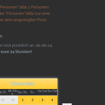
"Personen" bitte 2 Personen
ter "Personen" bitte nur eine
er dem angezeigten Preis.
r.
reist pünktlich an, da die 24
s eure 24 Stunden!
Oktober 2026
Mi./On
Sa./Lø
So./Sø
i./Ti.
Do./To.
Fr.
s.
.
.
29
30
1
2
3
4