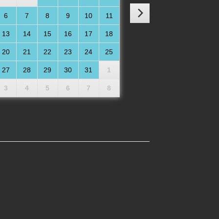
6
7
8
9
10
11
13
14
15
16
17
18
20
21
22
23
24
25
27
28
29
30
31
1
3
4
5
6
7
8
ite Person ohne Angeln / 2. Person uden
 (pro 1 Erwachsene / Voksne, täglich /
 30,00 €)