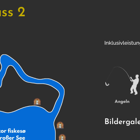
ss 2
Erwachsene / Voksne
Inklusivleistu
Kinder / Børn
Kommentar
Bildergale