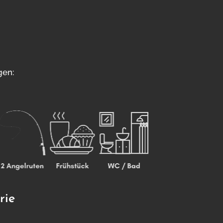
ngen:
rie