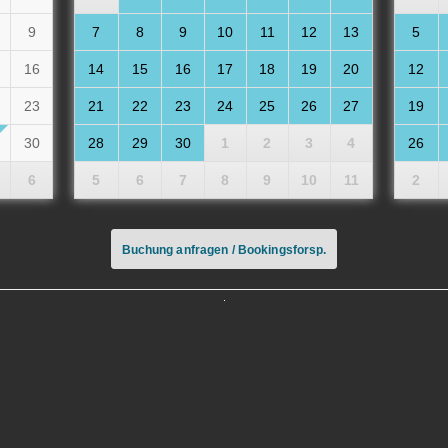
9
7
8
9
10
11
12
13
5
16
14
15
16
17
18
19
20
12
23
21
22
23
24
25
26
27
19
30
28
29
30
1
2
3
4
26
6
5
6
7
8
9
10
11
2
Buchung anfragen / Bookingsforsp.
Buchung anfragen / Bookingsforsp.
Anreise am / Ankomst
Preis
Zwe
fiskeri
daglig,
Abreise am / Afrejse