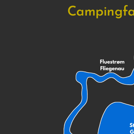
Campingfa
Ihre Postleitzahl, Ort / Postnr., by
Ihr Land / Dit land
Ihre Telefonnummer / Dit telefonnr.
E-Mailadresse