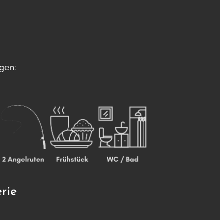
Gesamtbetrag / Din Pris
0,00 €
Details ansehen / Detaljer
ngen:
rie