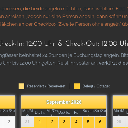
 anreisen, die beide angeln möchten, dann wählt im Feld 
nen anreisen, jedoch nur eine Person angeln, dann wählt un
 Häkchen an der Checkbox "Zweite Person ohne angeln" üb
heck-In: 12:00 Uhr & Check-Out: 12:00 Uh
ässer beinhaltet 24 Stunden je Buchungstag angeln. Bitte 
Uhr bis 12:00 Uhr gelten. Reist ihr später an,
verkürzt die
Reserviert / Reserveret
Belegt / Optaget
September 2026
Lø
So./Sø
Mo./M
Mi./On
Sa./Lø
So./Sø
Mo./M
Di./Ti.
Do./To.
Fr.
D
.
a.
s.
.
.
a.
2
31
1
2
3
4
5
6
28