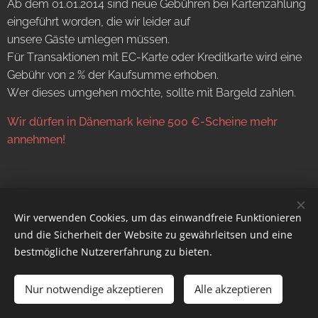
Ab dem 01.01.2014 sind neue Gebühren bei Kartenzahlung
eingeführt worden, die wir leider auf
unsere Gäste umlegen müssen.
Für Transaktionen mit EC-Karte oder Kreditkarte wird eine
Gebühr von 2 % der Kaufsumme erhoben.
Wer dieses umgehen möchte, sollte mit Bargeld zahlen.
Wir dürfen in Dänemark keine 500 €-Scheine mehr
annehmen!
Wir verwenden Cookies, um das einwandfreie Funktionieren
© 2025 designed by
Arrild Fiskesø ApS
, alle Rechte vorbehalten
und die Sicherheit der Website zu gewährleitsen und eine
Impressum
//
Datenschutz
Cookies
bestmögliche Nutzererfahrung zu bieten.
Sprachen
Nur notwendige akzeptieren
Alle akzeptieren
Deutsch
Dansk