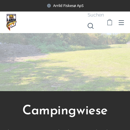
Arrild Fiskesø ApS
Suchen
Campingwiese