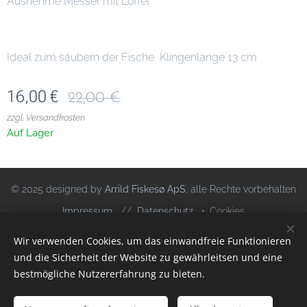
Ausnehme Messer mit Löffel
Ideal zum säubern der Fische Klingenlänge 13 cm
16,00
€
22,00
€
zzgl. Versandkosten
Auf Lager
© 2025 designed by
Arrild Fiskesø ApS
, alle Rechte vorbehalten
Impressum
//
Datenschutz
Cookies
Wir verwenden Cookies, um das einwandfreie Funktionieren
Sprachen
und die Sicherheit der Website zu gewährleitsen und eine
Deutsch
Dansk
bestmögliche Nutzererfahrung zu bieten.