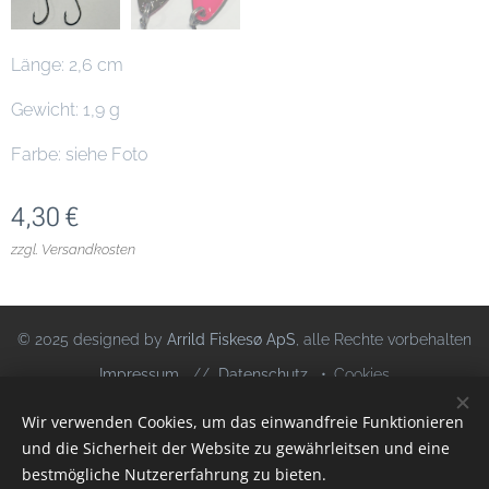
Länge: 2,6 cm
Gewicht: 1,9 g
Farbe: siehe Foto
4,30
€
zzgl. Versandkosten
© 2025 designed by
Arrild Fiskesø ApS
, alle Rechte vorbehalten
Impressum
//
Datenschutz
Cookies
Wir verwenden Cookies, um das einwandfreie Funktionieren
Sprachen
und die Sicherheit der Website zu gewährleitsen und eine
Deutsch
Dansk
bestmögliche Nutzererfahrung zu bieten.