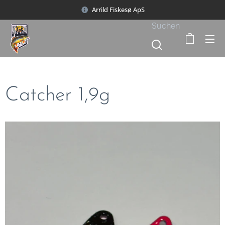
Arrild Fiskesø ApS
Suchen
Catcher 1,9g