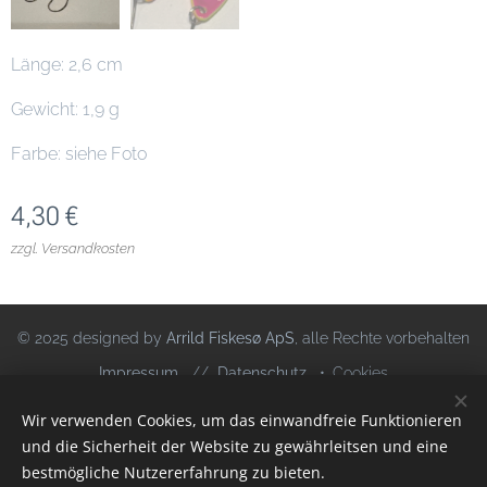
Länge: 2,6 cm
Gewicht: 1,9 g
Farbe: siehe Foto
4,30
€
zzgl. Versandkosten
© 2025 designed by
Arrild Fiskesø ApS
, alle Rechte vorbehalten
Impressum
//
Datenschutz
Cookies
Wir verwenden Cookies, um das einwandfreie Funktionieren
Sprachen
und die Sicherheit der Website zu gewährleitsen und eine
Deutsch
Dansk
bestmögliche Nutzererfahrung zu bieten.