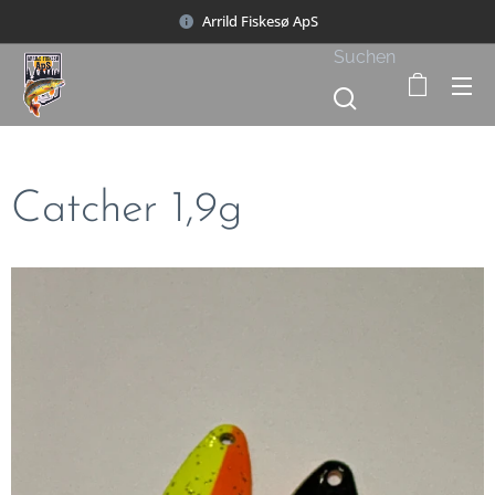
Arrild Fiskesø ApS
Suchen
Catcher 1,9g