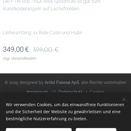
Die FTM R18 Trout Area Spoonrute ist gut zum
Kunstköderangeln auf Lachsforellen
Lieferumfang: 1x Rute Case und Hülle
349,00
€
399,00
€
zzgl. Versandkosten
© 2025 designed by
Arrild Fiskesø ApS
, alle Rechte vorbehalten
Impressum
//
Datenschutz
Cookies
Wir verwenden Cookies, um das einwandfreie Funktionieren
Sprachen
und die Sicherheit der Website zu gewährleitsen und eine
Deutsch
Dansk
bestmögliche Nutzererfahrung zu bieten.