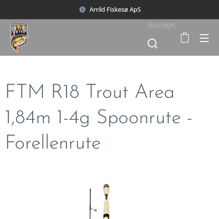
Arrild Fiskesø ApS
Suchen
FTM R18 Trout Area
1,84m 1-4g Spoonrute -
Forellenrute