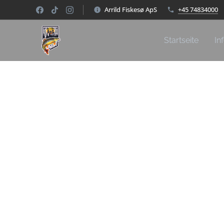
Arrild Fiskesø ApS
+45 74834000
Startseite
In