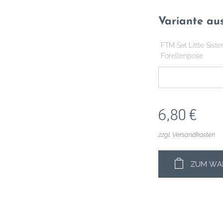
Variante au
FTM Set Little Sister
Forellenpose
6,80
€
zzgl. Versandkosten
ZUM WA