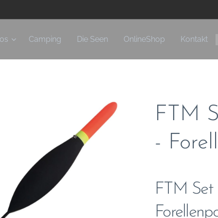
fos
Camping
Die Seen
OnlineShop
Kontakt
FTM Se
- Fore
FTM Set Li
Forellenp