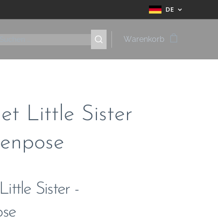
DE
Warenkorb
t Little Sister
llenpose
ttle Sister -
ose