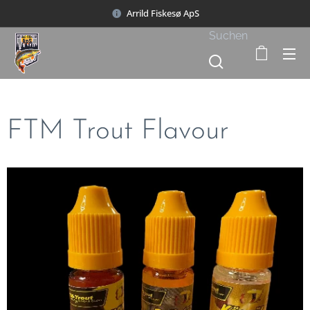
Arrild Fiskesø ApS
Suchen
FTM Trout Flavour