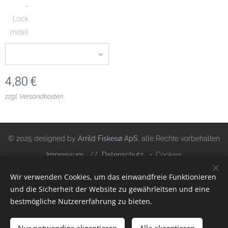
-
Lock
mittel
4,80
€
zzgl. Versandkosten
© 2025 designed by
Arrild Fiskesø ApS
, alle Rechte vorbehalten
Impressum
//
Datenschutz
Cookies
Wir verwenden Cookies, um das einwandfreie Funktionieren
Sprachen
und die Sicherheit der Website zu gewährleitsen und eine
Deutsch
Dansk
bestmögliche Nutzererfahrung zu bieten.
ZUM WARENKORB HINZUFÜGEN