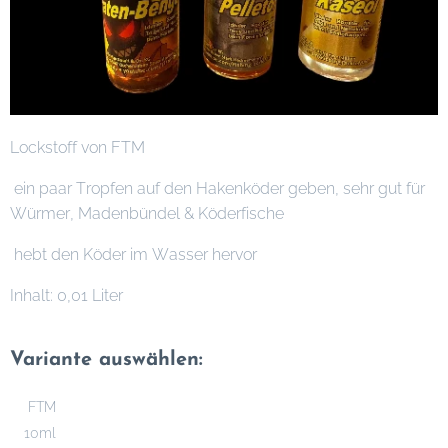
Lockstoff von FTM
ein paar Tropfen auf den Hakenköder geben, sehr gut für
Würmer, Madenbündel & Köderfische
hebt den Köder im Wasser hervor
Inhalt: 0,01 Liter
Variante auswählen:
FTM
10ml