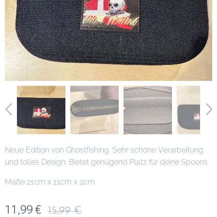
Neue Edition von Ghostfishing. Sehr schöne Verarbeitung
und tolles Design. Bietet genügend Platz für deine Spoons
Maße 21cm x 11cm x 2cm
11,99
€
15,99
€