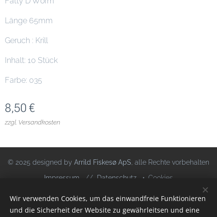
Fatty D´Worm
Länge 65mm
Geruch : Krill
Inhalt: 10 Stück
Farbe: 035
8,50
€
zzgl. Versandkosten
© 2025 designed by
Arrild Fiskesø ApS
, alle Rechte vorbehalten
Impressum
//
Datenschutz
Cookies
Wir verwenden Cookies, um das einwandfreie Funktionieren
Sprachen
und die Sicherheit der Website zu gewährleitsen und eine
Deutsch
Dansk