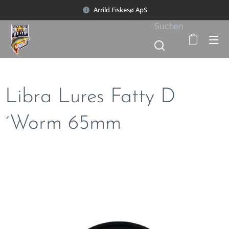
Arrild Fiskesø ApS
Suchen
Libra Lures Fatty D
´Worm 65mm