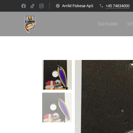
Arrild Fiskesø ApS
+45 74834000
Startseite
In