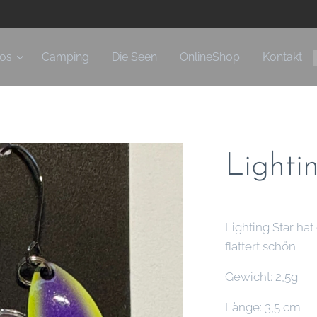
fos
Camping
Die Seen
OnlineShop
Kontakt
Lighti
Lighting Star ha
flattert schön
Gewicht: 2,5g
Länge: 3,5 cm