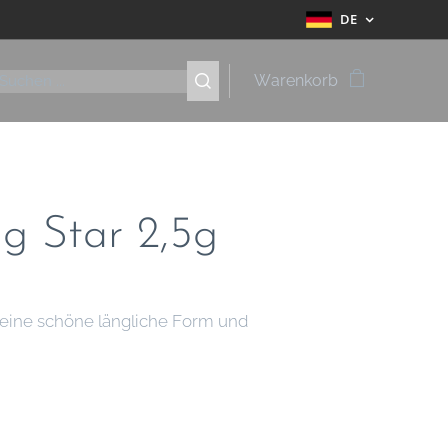
DE
Warenkorb
ng Star 2,5g
t eine schöne längliche Form und