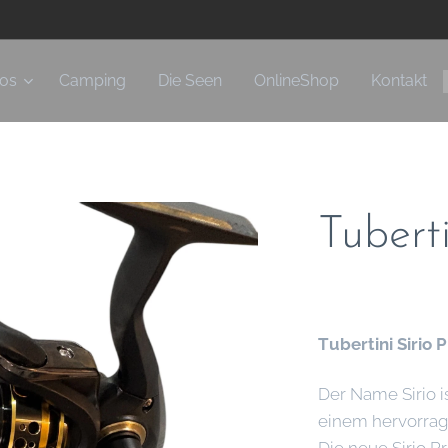
fos
Camping
Die Seen
OnlineShop
Kontakt
Tuberti
Tubertini Sirio 
Der Name Sirio i
einem hervorrag
Die neue Sirio Pro