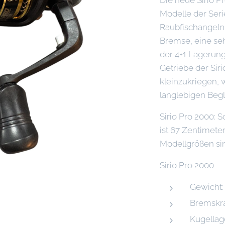
Modelle der Serie
Raubfischangeln 
Bremse, eine se
der 4+1 Lagerung
Getriebe der Sirio
kleinzukriegen, 
langlebigen Begl
Sirio Pro 2000:
ist 67 Zentimete
Modellgrößen sin
Sirio Pro 2000
Gewicht:
Bremskraf
Kugellage