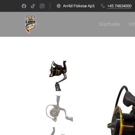
Arrild Fiskesø ApS
+45 74834000
Startseite
In