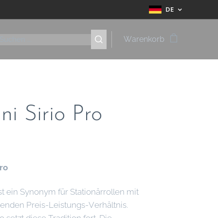
DE
Warenkorb
ni Sirio Pro
Pro
st ein Synonym für Stationärrollen mit
enden Preis-Leistungs-Verhältnis.
 setzt diese Tradition fort. Die