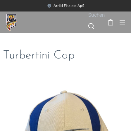
Arrild Fiskesø ApS
Suchen
Turbertini Cap