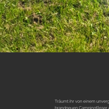
Träumt ihr von einem unverg
brandneuen Campingfässer am