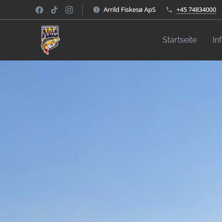
Arrild Fiskesø ApS
+45 74834000
Startseite
In