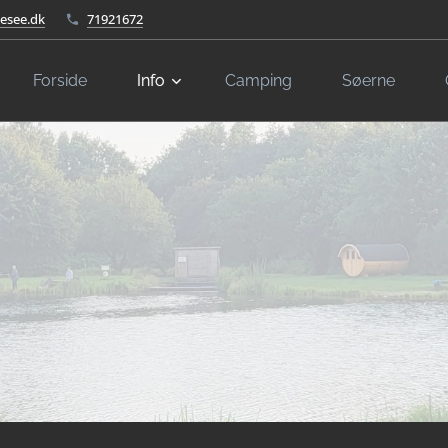
kesee.dk
71921672
Forside
Info
Camping
Søerne