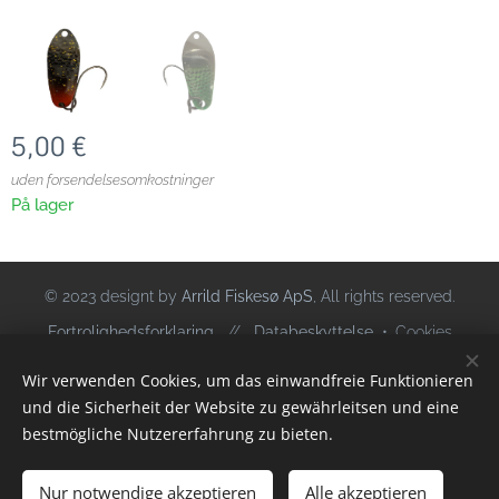
5,00
€
uden forsendelsesomkostninger
På lager
© 2023 designt by
Arrild Fiskesø ApS
, All rights reserved.
Fortrolighedsforklaring
//
Databeskyttelse
Cookies
Wir verwenden Cookies, um das einwandfreie Funktionieren
Sprog
und die Sicherheit der Website zu gewährleitsen und eine
Deutsch
Dansk
bestmögliche Nutzererfahrung zu bieten.
Nur notwendige akzeptieren
TILFØJ TIL KURVEN
Alle akzeptieren