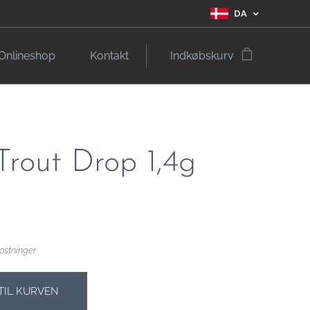
DA
Onlineshop
Kontakt
Indkøbskurv
 Trout Drop 1,4g
ostninger
 TIL KURVEN