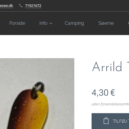
kesee.dk
71921672
Forside
Info
Camping
Søerne
Arrild
4,30
€
uden forsendelsesomk
TILFØJ