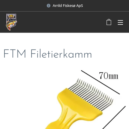
Arrild Fiskesø ApS
FTM Filetierkamm