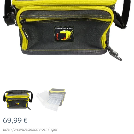
69,99
€
uden forsendelsesomkostninger