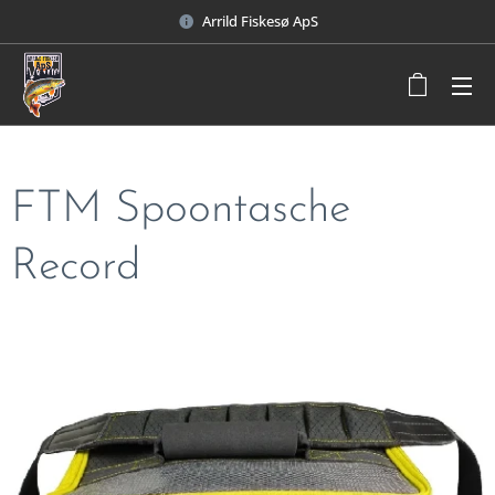
Arrild Fiskesø ApS
FTM Spoontasche
Record