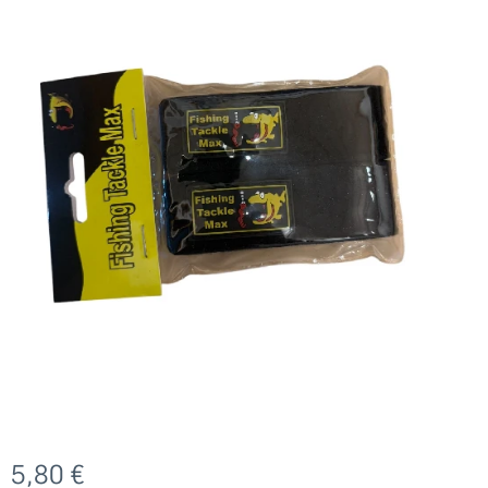
5,80
€