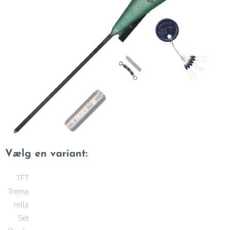
Vælg en variant:
TFT
Trema
rella
Set