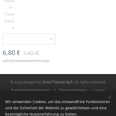
Shado
w -
Forell
enpos
e
6,80
€
7,40
€
uden forsendelsesomkostninger
© 2023 designt by
Arrild Fiskesø ApS
, All rights reserved.
Fortrolighedsforklaring
//
Databeskyttelse
Cookies
Wir verwenden Cookies, um das einwandfreie Funktionieren
Sprog
und die Sicherheit der Website zu gewährleitsen und eine
Deutsch
Dansk
bestmögliche Nutzererfahrung zu bieten.