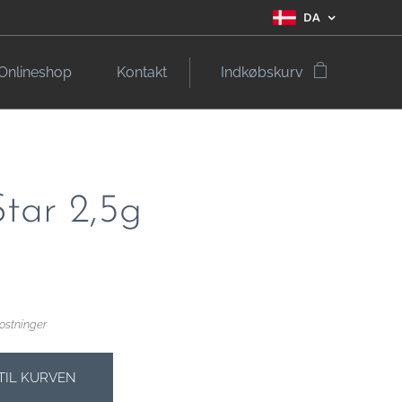
DA
Onlineshop
Kontakt
Indkøbskurv
Star 2,5g
ostninger
 TIL KURVEN