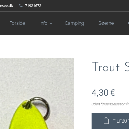
kesee.dk
71921672
Forside
Info
Camping
Søerne
Trout 
4,30
€
uden forsendelsesomk
TILFØJ